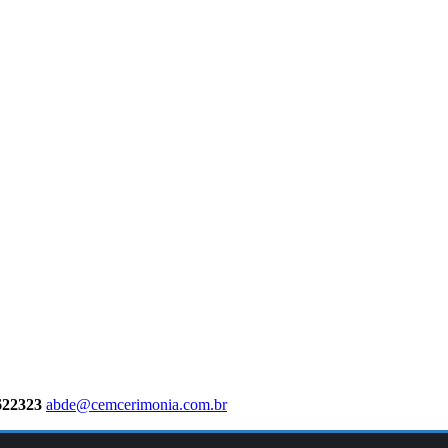
622323
abde@cemcerimonia.com.br